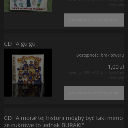
dostawy
powiadom o dostępności
CD "A gu gu"
Dostępność:
brak towaru
1,00 zł
zawiera 23% VAT, bez kosztów
dostawy
powiadom o dostępności
CD "A morał tej historii mógby być taki mimo
że cukrowe to jednak BURAKI"