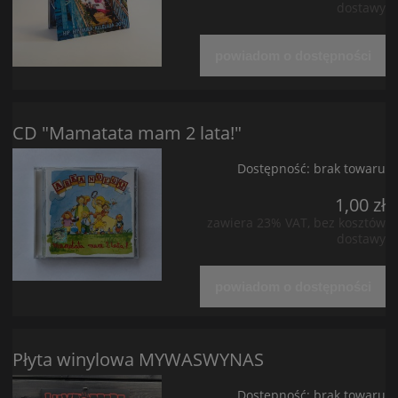
dostawy
powiadom o dostępności
CD "Mamatata mam 2 lata!"
Dostępność:
brak towaru
1,00 zł
zawiera 23% VAT, bez kosztów
dostawy
powiadom o dostępności
Płyta winylowa MYWASWYNAS
Dostępność:
brak towaru