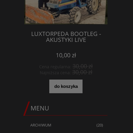
LUXTORPEDA BOOTLEG -
KOSZUL
AKUSTYKI LIVE
CO
10,00 zł
30,00 zł
Cena regularna:
Cena 
30,00 zł
Najniższa cena:
Najni
do koszyka
MENU
ARCHIWUM
(20)