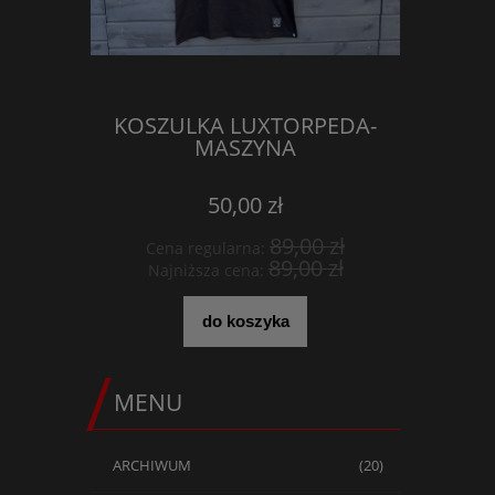
KOSZULKA LUXTORPEDA-
CD+DV
MASZYNA
50,00 zł
89,00 zł
Cena regularna:
Cena
89,00 zł
Najniższa cena:
Najn
do koszyka
MENU
ARCHIWUM
(20)