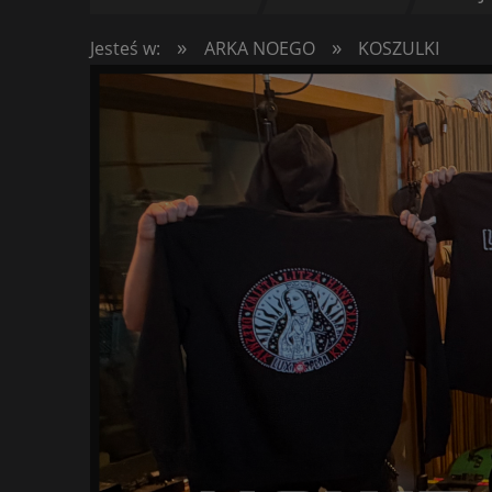
»
»
Jesteś w:
ARKA NOEGO
KOSZULKI