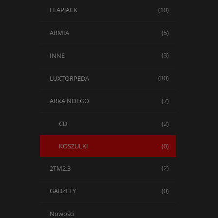
FLAPJACK
(10)
ARMIA
(5)
INNE
(3)
LUXTORPEDA
(30)
ARKA NOEGO
(7)
CD
(2)
KOSZULKI
(0)
2TM2,3
(2)
GADŻETY
(0)
Nowości