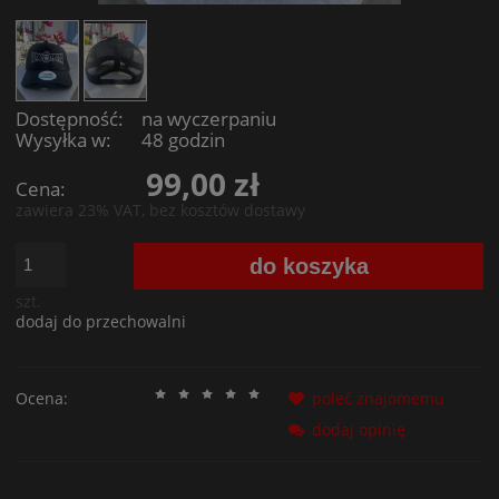
Dostępność:
na wyczerpaniu
Wysyłka w:
48 godzin
99,00 zł
Cena:
zawiera 23% VAT, bez kosztów dostawy
do koszyka
szt.
dodaj do przechowalni
Ocena:
poleć znajomemu
dodaj opinię