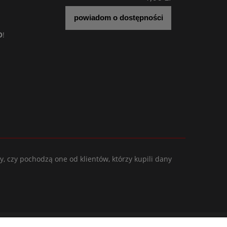
powiadom o dostępności
O
!
, czy pochodzą one od klientów, którzy kupili dany