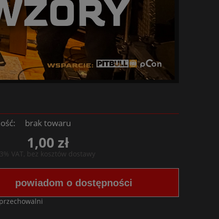
ość:
brak towaru
1,00 zł
23% VAT, bez kosztów dostawy
powiadom o dostępności
 przechowalni