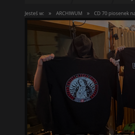
»
»
Jesteś w:
ARCHIWUM
CD 70 piosenek n