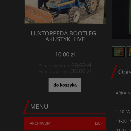
LUXTORPEDA BOOTLEG -
KOSZUL
AKUSTYKI LIVE
CO
10,00 zł
30,00 zł
Cena regularna:
Cena 
30,00 zł
Opi
Najniższa cena:
Najni
do koszyka
ARKA NO
MENU
1-10 "A
11-20 
ARCHIWUM
(20)
21-32 "