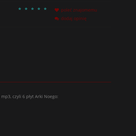
poleć znajomemu
dodaj opinię
-
CD+DVD "ANNO DOMINI
MMXX"
20,00 zł
39,00 zł
Cena regularna:
39,00 zł
Najniższa cena:
do koszyka
mp3, czyli 6 płyt Arki Noego: