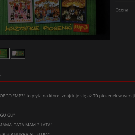
Ocena:
KA 2 TM2,3 SURSUM
KOSZULKA LUXTORPEDA
RDA ZIELONA
MASZYNA
70,00 zł
50,00 zł
109,00 zł
89,00 zł
regularna:
Cena regularna:
109,00 zł
89,00 zł
s
ższa cena:
Najniższa cena:
do koszyka
do koszyka
EGO "MP3" to płyta na której znajduje się aż 70 piosenek w wersji 
 GU GU"
"MAMA, TATA MAM 2 LATA"
HIP HIP HURRA ALLELUJA"