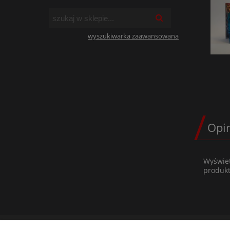
wyszukiwarka zaawansowana
Opin
Wyświet
produkt