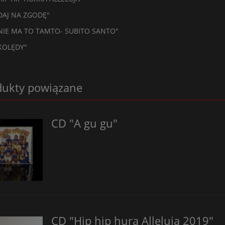
"DAJ NA ZGODĘ"
"NIE MA TO TAMTO- SUBITO SANTO"
"KOLĘDY"
dukty powiązane
CD "A gu gu"
CD "Hip hip hura Alleluja 2019"