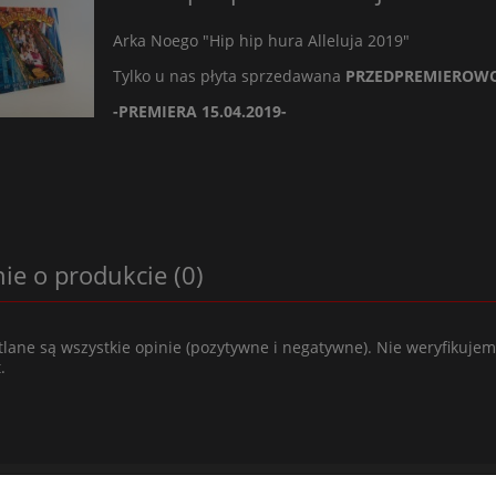
Arka Noego "Hip hip hura Alleluja 2019"
Tylko u nas płyta sprzedawana
PRZEDPREMIEROW
-PREMIERA 15.04.2019-
ie o produkcie (0)
lane są wszystkie opinie (pozytywne i negatywne). Nie weryfikujemy
.