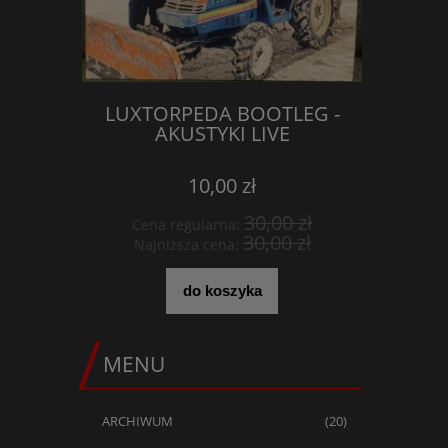
LUXTORPEDA BOOTLEG -
KOSZUL
AKUSTYKI LIVE
CO
10,00 zł
30,00 zł
Cena regularna:
Cena 
30,00 zł
Najniższa cena:
Najni
do koszyka
MENU
ARCHIWUM
(20)